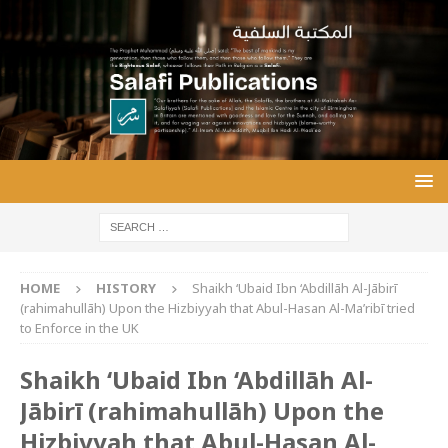
HOME
HISTORY
Shaikh ‘Ubaid Ibn ‘Abdillāh Al-Jābirī
(rahimahullāh) Upon the Hizbiyyah that Abul-Hasan Al-Ma’ribī tried
to Enforce in the UK
Shaikh ‘Ubaid Ibn ‘Abdillāh Al-
Jābirī (rahimahullāh) Upon the
Hizbiyyah that Abul-Hasan Al-