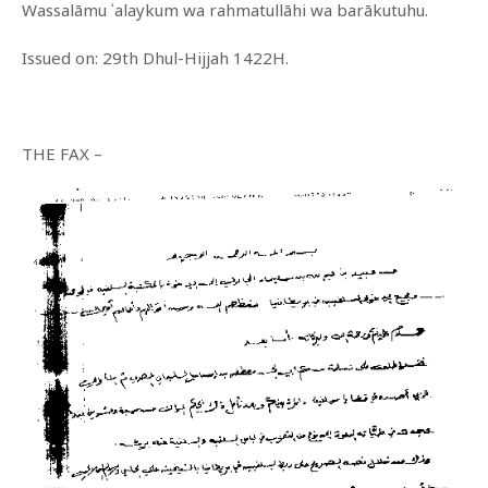
Wassalāmu ʿalaykum wa rahmatullāhi wa barākutuhu.
Issued on: 29th Dhul-Hijjah 1422H.
THE FAX –