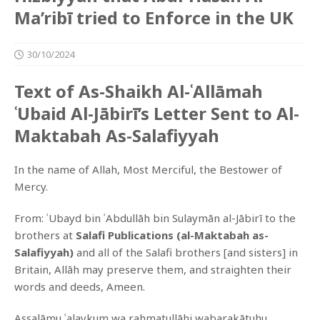
Ma’ribī tried to Enforce in the UK
30/10/2024
Text of As-Shaikh Al-ʿAllāmah
ʿUbaid Al-Jābirī’s Letter Sent to Al-
Maktabah As-Salafiyyah
In the name of Allah, Most Merciful, the Bestower of
Mercy.
From: ʿUbayd bin ʿAbdullāh bin Sulaymān al-Jābirī to the
brothers at
Salafi Publications (al-Maktabah as-
Salafiyyah)
and all of the Salafi brothers [and sisters] in
Britain, Allāh may preserve them, and straighten their
words and deeds, Ameen.
Assalāmu ʿalaykum wa rahmatullāhi wabarakātuhu.