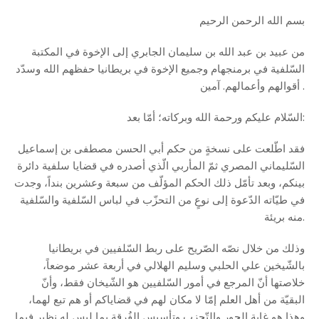
بسم الله الرحمن الرحيم
من عبيد بن عبد الله بن سليمان الجابري إلى الإخوة في المكتبة
السّلفية في برمنجهام وجميع الإخوة في بريطانيا حفظهم الله وسدّد
أقوالهم وأعمالهم. آمين .
السّلام عليكم ورحمة الله وبركاته؛ أمّا بعد:
فقد اطّلعت على نسخةٍ من حكم أبي الحسن مصطفى بن إسماعيل
السّليماني المصري ثمّ المأربي الّذي أصدره في قضايا سلفية دائرة
بينكم، وبعد تأمّل ذلك الحكم المؤلّف من سبعة وعشرين بنداً، وجدت
في طيّاته الدّعوة إلى نوعٍ من التحزّب في لباس السّلفية والسّلفية
منه بريئة.
وذلك من خلال نصّه الصّريح على ربط السّلفيين في بريطانيا
بالشّيخين علي الحلبي وسليم الهلالي في أربعة عشر موضعاً،
خلاصتها أنّ المرجع في أمور السّلفيين هو الشّيخان فقط، وأنّ
البقيّة من أهل العلم إمّا لا مكان لهم في قضاياكم أو هم تبع لهما،
وهذا هو غاية الجور والتّحزب وتأسيس الفُرقة بما ليس له نظير فيما